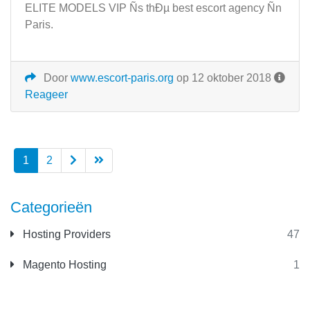
ELITE MODELS VIP Ñs thÐµ best escort agency Ñn
Paris.
Door
www.escort-paris.org
op 12 oktober 2018
Reageer
1
2
Categorieën
Hosting Providers
47
Magento Hosting
1