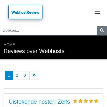
WebhostReview
Tog
HOME
Reviews over Webhosts
1
2
Uistekende hoster! Zelfs