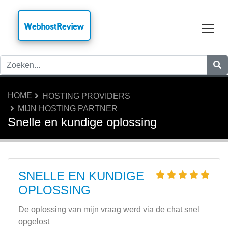
WebhostReview
Tog
HOME
HOSTING PROVIDERS
MIJN HOSTING PARTNER
Snelle en kundige oplossing
SNELLE EN KUNDIGE
OPLOSSING
De oplossing van mijn vraag werd via de chat snel
opgelost