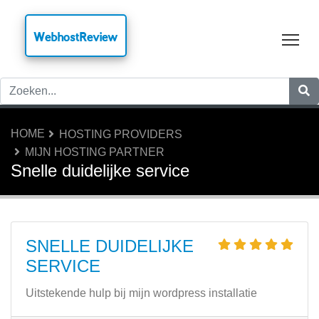
WebhostReview
Tog
HOME
HOSTING PROVIDERS
MIJN HOSTING PARTNER
Snelle duidelijke service
SNELLE DUIDELIJKE
SERVICE
Uitstekende hulp bij mijn wordpress installatie